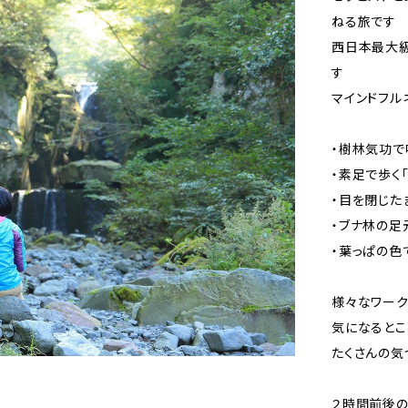
ねる旅です
西日本最大級
す
マインドフル
・樹林気功
・素足で歩く
・目を閉じた
・ブナ林の足
・葉っぱの色
様々なワー
気になるとこ
たくさんの気
２時間前後の