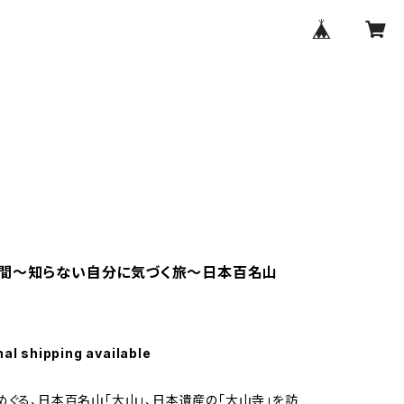
時間～知らない自分に気づく旅～日本百名山
nal shipping available
めぐる、日本百名山「大山」、日本遺産の「大山寺」を訪