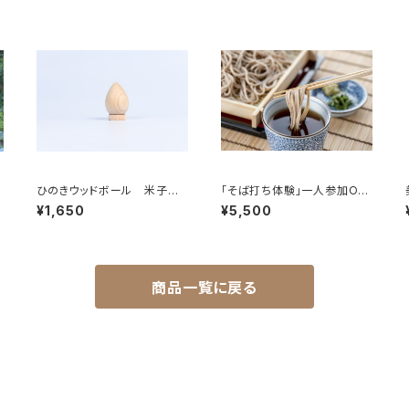
ひのきウッドボール 米子の
「そば打ち体験」一人参加OK！
森林保護から生まれたひのき
～地採れそば粉で～
¥1,650
¥5,500
の香りが香る
商品一覧に戻る