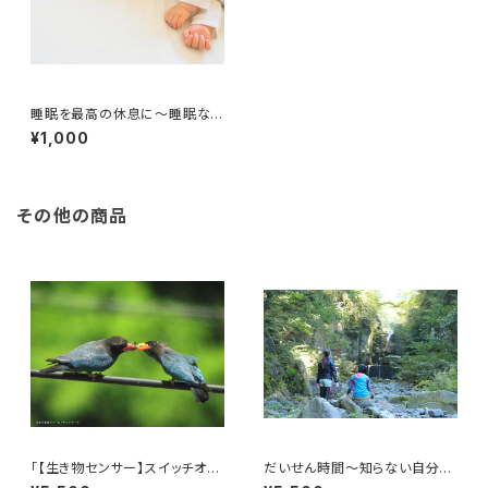
睡眠を最高の休息に～睡眠なん
でも相談室～（オンライン可）
¥1,000
その他の商品
「【生き物センサー】スイッチオ
だいせん時間～知らない自分に
ン！」日本の里山・鳥取県西部南
気づく旅～日本百名山