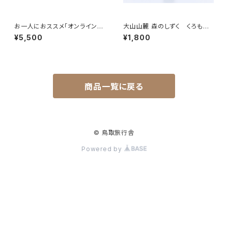
お一人におススメ「オンライン音
大山山麓 森のしずく くろもじ
声診断」～声はココロのレント
ミスト（100mL）
¥5,500
¥1,800
ゲン～
商品一覧に戻る
© 鳥取旅行舎
Powered by