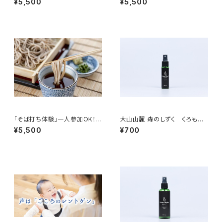
¥5,500
¥5,500
部町
「そば打ち体験」一人参加OK！
大山山麓 森のしずく くろもじ
～地採れそば粉で～
ミスト（30mL）
¥5,500
¥700